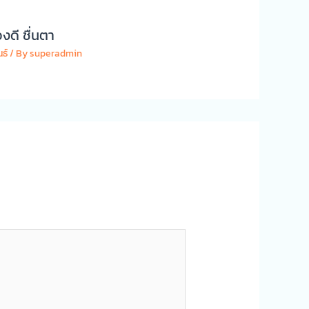
งดี ชื่นตา
ธ์
/ By
superadmin