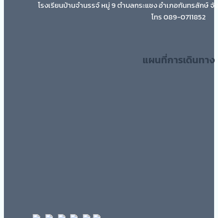
โรงเรียนบ้านจำนรรจ์ หมู่ 9 ตำบลกระแชง อำเภอกันทรลักษ์ จั
โทร 089-0711852
แผนที่การเดินทาง