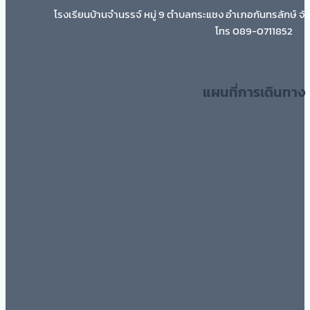
โรงเรียนบ้านจำนรรจ์ หมู่ 9 ตำบลกระแชง อำเภอกันทรลักษ์ จั
โทร 089-0711852
แผนที่การเดินทาง