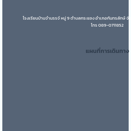
โรงเรียนบ้านจำนรรจ์ หมู่ 9 ตำบลกระแชง อำเภอกันทรลักษ์ จั
โทร 089-0711852
แผนที่การเดินทาง