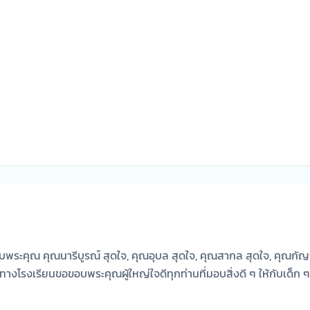
พระคุณ คุณนารีบูรณ์ สุดใจ, คุณอุบล สุดใจ, คุณสากล สุดใจ, คุณกัญญ
ปตอง ทางโรงเรียนขอขอบพระคุณผู้ใหญ่ใจดีทุกท่านที่มอบสิ่งดี ๆ ให้กับเ