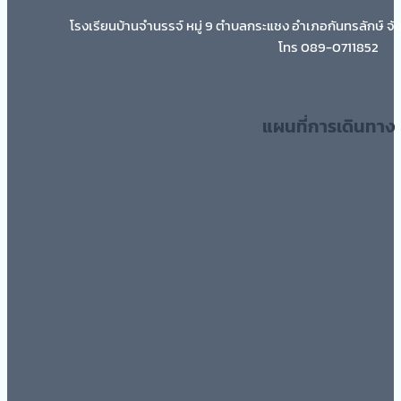
โรงเรียนบ้านจำนรรจ์ หมู่ 9 ตำบลกระแชง อำเภอกันทรลักษ์ จั
โทร 089-0711852
แผนที่การเดินทาง