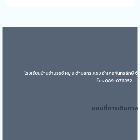
โรงเรียนบ้านจำนรรจ์ หมู่ 9 ตำบลกระแชง อำเภอกันทรลักษ์ จั
โทร 089-0711852
แผนที่การเดินทาง