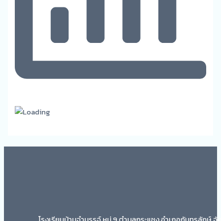
โรงเรียนบ้านจำนรรจ์ หมู่ 9 ตำบลกระแชง อำเภอกันทรลักษ์ จั