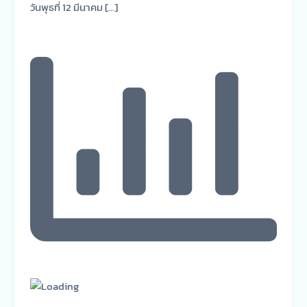
วันพุธที่ 12 มีนาคม […]
การ
ศึกษา
2567