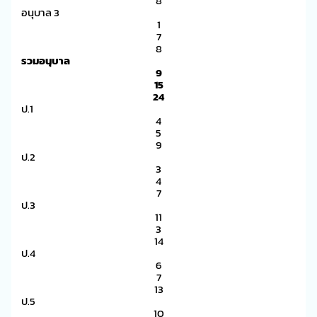
8
อนุบาล 3
1
7
8
รวมอนุบาล
9
15
24
ป.1
4
5
9
ป.2
3
4
7
ป.3
11
3
14
ป.4
6
7
13
ป.5
10